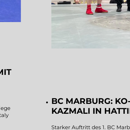
MIT
BC MARBURG: KO-
Siege
KAZMALI IN HAT
taly
Starker Auftritt des 1. BC Mar