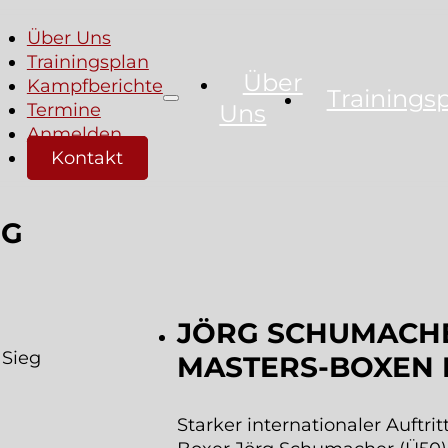
Über Uns
Trainingsplan
Über
Kampfberichte
Trainings
Termine
Uns
Anmelden
Kontakt
EG
JÖRG SCHUMACHE
 Sieg
MASTERS-BOXEN 
Starker internationaler Auftri