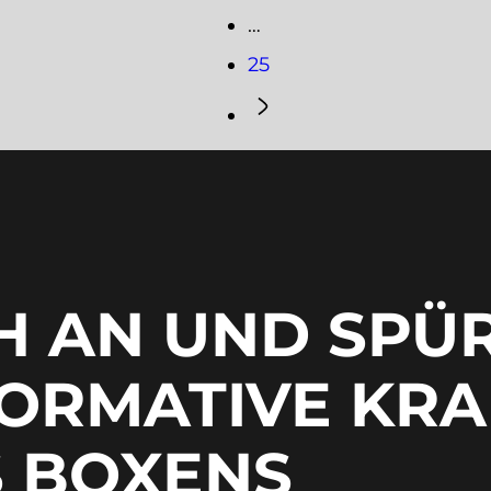
…
25
H AN UND SPÜ
FORMATIVE KRA
 BOXENS