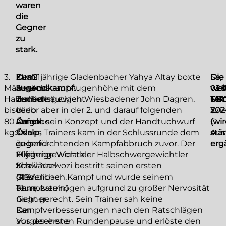
waren
die
Gegner
zu
stark.
3.
Khalil
Zum
Der 21jährige Gladenbacher Yahya Altay boxte
Die
Sa,
So,
Männer-
Narwozi
Jugendkampf:
zunächst auf Augenhöhe mit dem
wei
01.0
02.0
Halbschwergewicht
verliert
Zunächst
dunkelhäutigen Wiesbadener John Dagren,
Ter
GB
MR:
bis
d.
blieb
verlor aber in der 2. und darauf folgenden
202
Wie
3.
80
Aufgabe
Ömer
Runde sein Konzept und der Handtuchwurf
(wi
C-
kg:
2.R.
Öcalp
seines Trainers kam in der Schlussrunde dem
,
stä
Aus
geg.
Jugend-
zu befürchtenden Kampfabbruch zuvor. Der
ergä
Mike
Fliegengewichtler
20jährige Worataler Halbschwergewichtler
Schwärzel
aus
Khalil Narwozi bestritt seinen ersten
(ABV
Gladenbach,
öffentlichen Kampf und wurde seinem
Taunusstein)
ohne
Kampfvermögen aufgrund zu großer Nervosität
Gegner.
nicht gerecht. Sein Trainer sah keine
Der
Kampfverbesserungen nach den Ratschlägen
Vorgesehene
aus der ersten Rundenpause und erlöste den