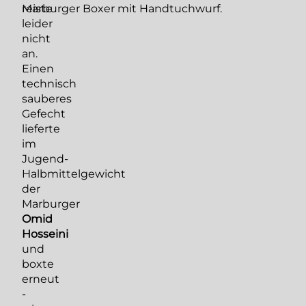
reiste
Marburger Boxer mit Handtuchwurf.
leider
nicht
an.
Einen
technisch
sauberes
Gefecht
lieferte
im
Jugend-
Halbmittelgewicht
der
Marburger
Omid
Hosseini
und
boxte
erneut
-