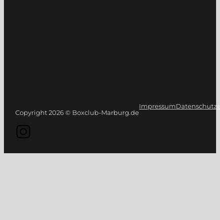
Impressum
Datenschutze
Copyright 2026 © Boxclub-Marburg.de
Folge uns auf Instagram