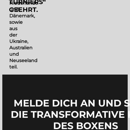
TURNIERS“
Niederlande
GEEHRT.
und
Dänemark,
sowie
aus
der
Ukraine,
Australien
und
Neuseeland
teil.
MELDE DICH AN UND 
DIE TRANSFORMATIVE 
DES BOXENS