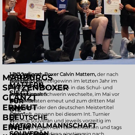
Lindow/Land
1.BC-Junioren-Boxer Calvin Mattern,
der nach
CALVIN
MARBURGS
Brandenburg.
seinem 2. DM-Titelgewinn im letzten Jahr im
MATTERN
SPITZENBOXER
Am
neuen Schuljahr 2023/24 in das Schul- und
SIEGT
internationalen
Sportinternat Schwerin wechselte, im Mai vor
GLÄNZT
FÜR
Boxturnier
gut 4 Monaten erneut und zum dritten Mal
ERNEUT
„German
hintereinander den deutschen Meistertitel
DIE
Open“
erkämpft, gewann bei diesem Int. Turnier
BEI
DEUTSCHE
in
zweimal souverän und jeweils vorzeitig im
NATIONALMANNSCHAFT
EINEM
der
Halbfinale gegen den tschechischen und tags
SOUVERÄN
nordwestlichen
darauf im Finale dann einstimmig nach