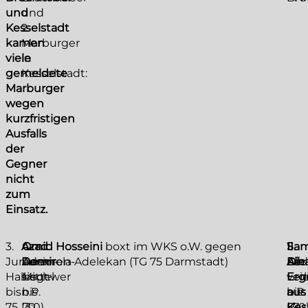
und
und
Kesselstadt
2
kamen
Marburger
viele
in
gemeldete
Kesselstadt:
Marburger
wegen
kurzfristigen
Ausfalls
der
Gegner
nicht
zum
Einsatz.
3.
Azad
4.
Omid Hosseini
boxt im WKS o.W. gegen
II.
1.
Sam
Junioren-
Demir
Junioren-
Ademola Adelekan (TG 75 Darmstadt)
Die
Kad
Alh
Halbschwer
siegt
Mittel
Erg
Lei
verl
bis
n.P.
bis
aus
bis
n.P.
75
(3:0)
70
Kes
57
(3:0