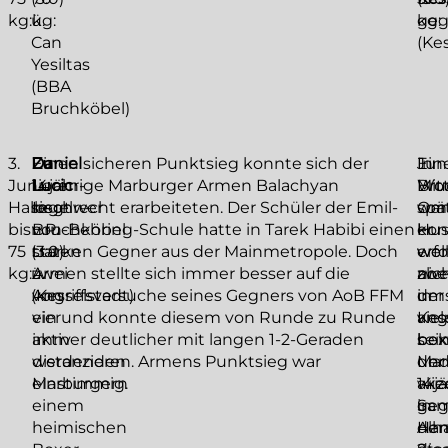
kg:
ü.
kg:
kg:
ge
Can
(Ke
Yesiltas
(BBA
Bruchköbel)
3.
Daniel
Zu
Einen sicheren Punktsieg konnte sich der
Jun
Ein
In
Junioren-
Lucic
I.:
14jährige Marburger Armen Balachyan
Mit
Wo
Bru
Halbschwer
siegt
In
regelrecht erarbeiteten. Der Schüler der Emil-
Om
spä
war
bis
n.P.
Bruchköbel
von-Behring-Schule hatte in Tarek Habibi einen
Hus
kon
er
75
(3:0)
traten
starken Gegner aus der Mainmetropole. Doch
wol
wen
erfo
kg:
ü.
zwei
Armen stellte sich immer besser auf die
nic
zwe
abe
(Kesselstadt)
von
Angriffsversuche seines Gegners von AoB FFM
ums
der
in
vier
ein und konnte diesem von Runde zu Runde
ang
vie
Kes
aktiv
immer deutlicher mit langen 1-2-Geraden
sei
box
be
werdenden
distanzieren. Armens Punktsieg war
un
Mar
der
Marburgern
einstimmig.
akz
wie
14j
einem
ge
in
Sam
heimischen
de
Han
Alh