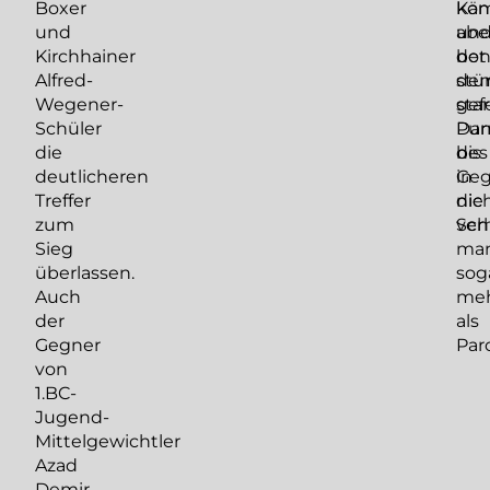
Boxer
Käm
kon
und
un
abe
Kirchhainer
bot
de
Alfred-
de
stü
Wegener-
sta
gef
Schüler
Dar
Pun
die
bis
des
deutlicheren
in
Geg
Treffer
die
nic
zum
Sch
ver
Sieg
ma
überlassen.
sog
Auch
me
der
als
Gegner
Paro
von
1.BC-
Jugend-
Mittelgewichtler
Azad
Demir