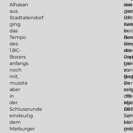
Alhasan
war
des
aus
der
gas
Stadtallendorf
Unt
BR
ging
zwi
Kes
das
bei
in
Tempo
Box
de
des
von
Rin
1.BC-
der
sti
Boxers
Pap
un
anfangs
her
gle
noch
zu
von
mit,
gro
Beg
musste
De
an
aber
zei
seh
in
der
offe
der
Mar
agie
Schlussrunde
ARS
De
eindeutig
Sch
Sam
dem
ein
hiel
Marburger
gro
mit,