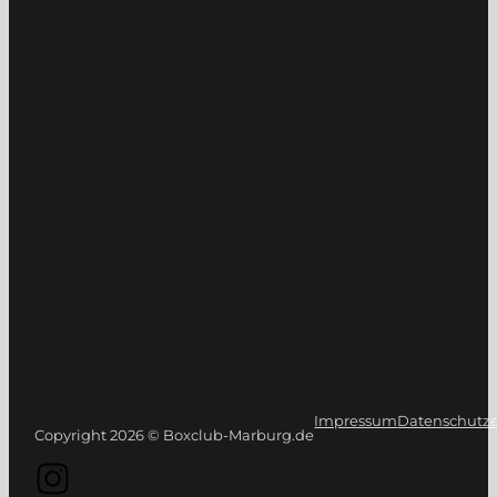
Impressum
Datenschutze
Copyright 2026 © Boxclub-Marburg.de
Folge uns auf Instagram