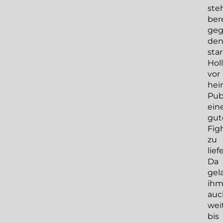
ste
ber
ge
de
sta
Hol
vor
hei
Pub
ein
gut
Fig
zu
lief
Da
gel
ih
auc
wei
bis