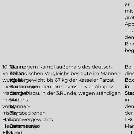
er
mit
gr
App
aus
de
Rin
begl
10+11.
12-
Männer-
In einzigem Kampf außerhalb des deutsch-
Bei
Verstärkt
15.:
67
holländischen Vergleichs besiegte im Männer-
die
wurden
weibl.
kg:
Weltergewicht bis 67 kg der Kasseler Farzat
Box
die
Juniorinnen
Ibrahim
Bayat gegen den Pirmasenser Ivan Ahapov
in
Marburger
bis
Camara
durch Disqu. in der 3.Runde, wegen ständigen
Sta
noch
54
und
Haltens.
in
vom
kg:
Männer-
de
frischgebackenen
Sasha
71
der
Halbschwergewichts-
Lina
kg:
1.B
Hessenmeister
Gulevatenko
Omar
Mar
Elly
(für
Jadid
auf