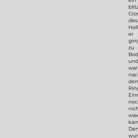
ein
blit
Cro
des
Hol
er
gin
zu
Bo
un
war
nac
de
Rin
Ein
noc
nic
wie
kam
De
wur