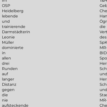
im
T&H
OSP
Geb
Heidelberg
Che
lebende
Hani
und
Ögr
trainierende
die
Darmstädterin
Ver
Leonie
des
Müller
Sp
dominierte
MR
in
BID
allen
Spo
drei
Her
Runden
Sc
auf
un
langer
Her
Distanz
Sch
gegen
un
die
Sta
nie
MR
aufsteckende
Che