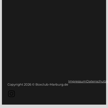
Impressum
Datenschutze
Copyright 2026 © Boxclub-Marburg.de
Folge uns auf Instagram