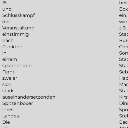
15.
hei
und
Box
Schlusskampf
ein,
der
wie
Veranstaltung
z.B.
einstimmig
Sta
nach
Bür
Punkten
Chr
in
Som
einem
Sta
spannenden
Sta
Fight
Seb
zweier
Hab
sich
Mar
stark
Sta
auseinandersetzenden
Kir
Spitzenboxer
Din
ihres
Spo
Landes.
Ste
Die
Bac