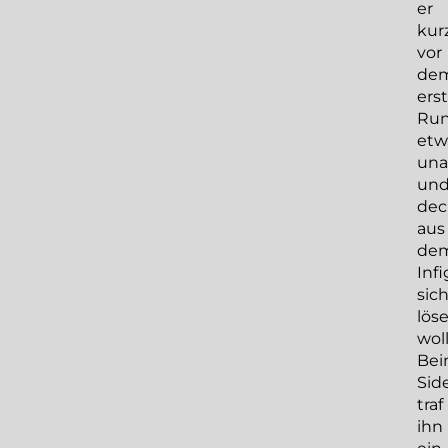
er
kur
vor
de
ers
Ru
etw
una
un
dec
aus
de
Infi
sic
lös
woll
Be
Sid
traf
ihn