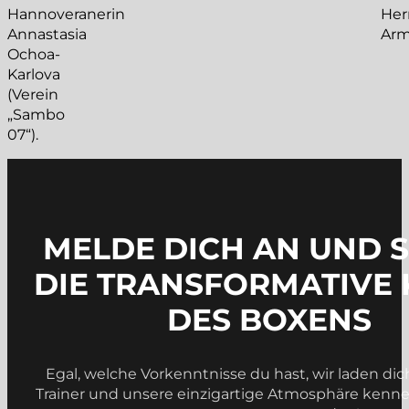
Hannoveranerin
Her
Annastasia
Arm
Ochoa-
Karlova
(Verein
„Sambo
07“).
MELDE DICH AN UND 
DIE TRANSFORMATIVE 
DES BOXENS
Egal, welche Vorkenntnisse du hast, wir laden dic
Trainer und unsere einzigartige Atmosphäre kennenz