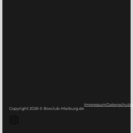
Impressum
Datenschutze
Copyright 2026 © Boxclub-Marburg.de
Folge uns auf Instagram