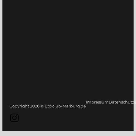
Impressum
Datenschutze
Copyright 2026 © Boxclub-Marburg.de
Folge uns auf Instagram