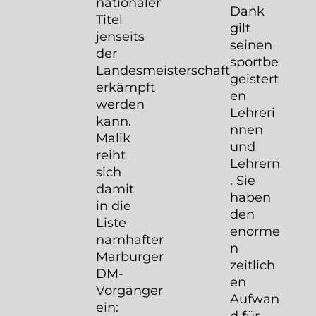
nationaler
Dank
Titel
gilt
jenseits
seinen
der
sportbe
Landesmeisterschaft
geistert
erkämpft
en
werden
Lehreri
kann.
nnen
Malik
und
reiht
Lehrern
sich
. Sie
damit
haben
in die
den
Liste
enorme
namhafter
n
Marburger
zeitlich
DM-
en
Vorgänger
Aufwan
ein:
d für