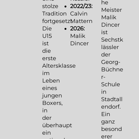
he
stolze
2022/23:
Meister
Tradition
Calvin
Malik
fortgesetzt.
Mattern
Dincer
Die
2026:
ist
U15
Malik
Sechstk
ist
Dincer
lässler
die
der
erste
Georg-
Altersklasse
Büchne
im
r-
Leben
Schule
eines
in
jungen
Stadtall
Boxers,
endorf.
in
Ein
der
ganz
überhaupt
besond
ein
erer