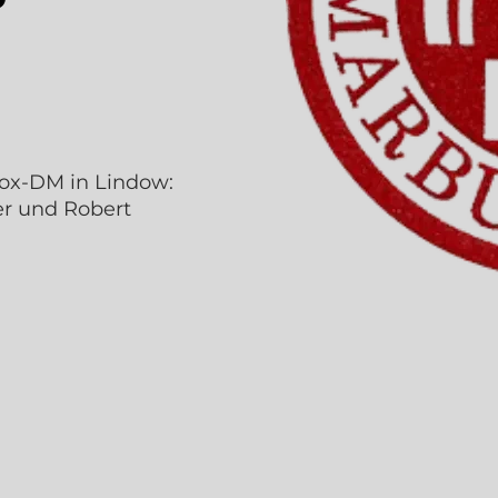
Box-DM in Lindow:
ber und Robert