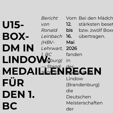
Bericht
Vom
Bei den Mädche
U15-
von
12.
stärksten bese
Ronald
bis
bzw. zwölf Box
BOX-
Leinbach
16.
übertragen.
(HBV-
Mai
DM IN
Lehrwart,
2026
1. BC
fanden
LINDOW:
Marburg)
in
— Stand:
der
MEDAILLENREGEN
18.05.2026
Sportschule
Lindow
FÜR
(Brandenburg)
die
DEN 1.
Deutschen
BC
Meisterschaften
der