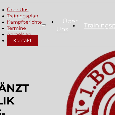
Über Uns
Trainingsplan
Über
Kampfberichte
Trainings
Termine
Uns
Anmelden
Kontakt
ÄNZT
LIK
-