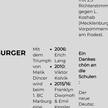
Richterstim
gegen L.
Koshab
(Mecklenbur
Vorpommern
am Podest.
Mit
2006:
URGER T
Ein
dem
Erich
Dankes
Triumph
Lang
chön an
von
2010:
die
Malik
Viktor
Schulen
Dincer
Kolvik
:
wird
2015/16:
beim
Franklyn
Der
1. BC
Dwomoh
neue
Marburg
& Emil
Deutsc
eine
Kessler