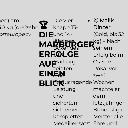
nen) am
Die vier
🥇
Malik
🏆
40 kg (dreizehn
knapp 13-
Dincer
DIE
orteurope.tv
und 14-
(Gold, bis 32
jährigen
kg) – Nach
MARBURGER
Boxer des
seinem
ERFOLGE
1. BC
Erfolg beim
Marburg
Ostsee-
AUF
zeigten
Pokal vor
EINEN
eine
zwei
BLICK
herausragende
Wochen
Leistung
machte er
und
dem
sicherten
letztjährigen
sich einen
Bundesliga-
kompletten
Meister alle
Medaillensatz:
Ehre und