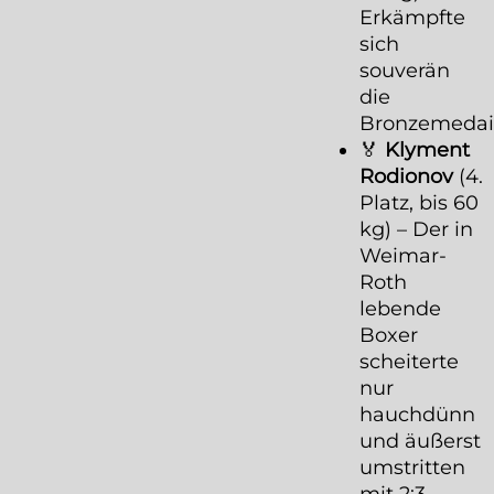
Erkämpfte
sich
souverän
die
Bronzemedail
🏅
Klyment
Rodionov
(4.
Platz, bis 60
kg) – Der in
Weimar-
Roth
lebende
Boxer
scheiterte
nur
hauchdünn
und äußerst
umstritten
mit 2:3