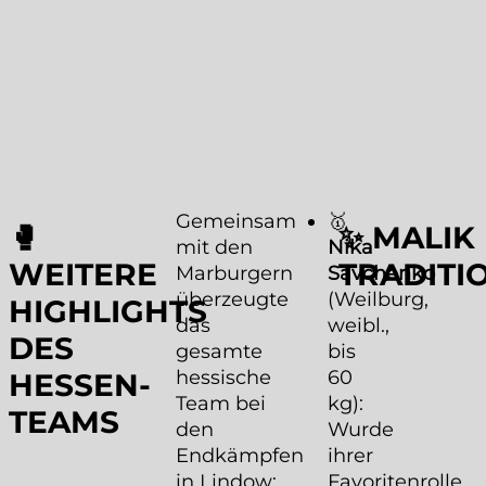
Gemeinsam
🥇
🥊
✨ MALIK
mit den
Nika
WEITERE
RADITIO
Marburgern
Savchenko
überzeugte
(Weilburg,
HIGHLIGHTS
das
weibl.,
DES
gesamte
bis
hessische
60
HESSEN-
Team bei
kg):
TEAMS
den
Wurde
Endkämpfen
ihrer
in Lindow:
Favoritenrolle