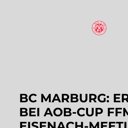
BC MARBURG: E
BEI AOB-CUP FF
EISENACH-MEET