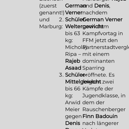
(zuerst
German
und
Denis
,
genannt!)
Verner
nachdem
und
Schüler-
German Verner
Marburg:
Weltergewicht
nach dem
bis 63
Kampfvortag in
kg:
FFM jetzt den
Micholaj
Partnerstadtvergl
Ripa –
mit einem
Rajeb
dominanten
Asaad
Sparring
Schüler-
eröffnete. Es
Mittelgewicht
folgten zwei
bis 66
Kämpfe der
kg:
Jugendklasse, in
Arwid
dem der
Meier
Rauschenberger
gegen
Finn Badouin
Denis
nach längerer