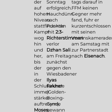
der
Sonntag
tags darauf in
auf
erfolgreich.
FFM keinen
hohem
Hauchdünn
Gegner mehr
Niveau
nach
fand, fuhr er
stattfindende
Punkten
kurzentschlossen
Kampf
mit
2:3-
mit seinen
wog
Richterstimmen
Vereinskamerade
hin
verlor
am Samstag mit
und
Dzhan Sali
zur Partnerstadt
her,
am Freitag
nach
Eisenach
.
bis
zunächst
der
gegen den
in
Wiesbadener
der
Ilyas
Schlussrunde
Fakher
immer
(Golden-
stärker
Boxing-
auftretende
Gym),
Moses
gewann