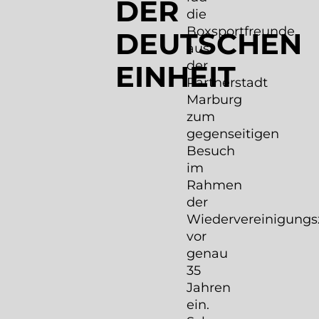
DER
die
Boxsportfreunde
DEUTSCHEN
aus
der
EINHEIT
Partnerstadt
Marburg
zum
gegenseitigen
Besuch
im
Rahmen
der
Wiedervereinigungs
vor
genau
35
Jahren
ein.