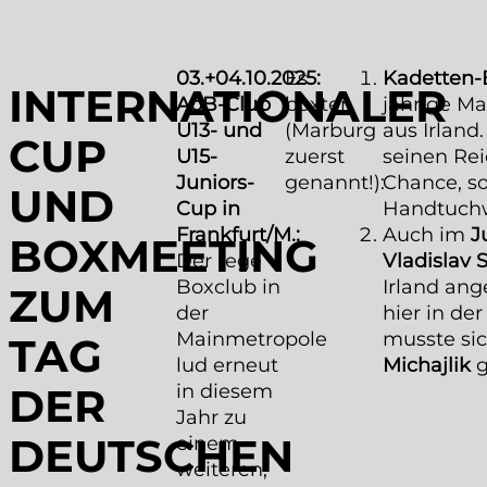
03.+04.10.2025:
Es
Kadetten-
INTERNATIONALER
AoB-Club
boxten
jährige M
U13- und
(Marburg
aus Irland
CUP
U15-
zuerst
seinen Rei
Juniors-
genannt!):
Chance, s
UND
Cup in
Handtuchw
Frankfurt/M.:
Auch im
J
BOXMEETING
Der rege
Vladislav
Boxclub in
Irland an
ZUM
der
hier in d
Mainmetropole
musste si
TAG
lud erneut
Michajlik
g
in diesem
DER
Jahr zu
DEUTSCHEN
einem
weiteren,