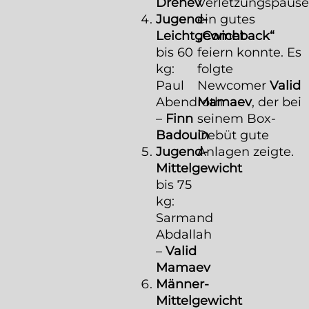
Drenev
Verletzungspause
Jugend-
ein gutes
Leichtgewicht
„Comeback“
bis 60
feiern konnte. Es
kg:
folgte
Paul
Newcomer
Valid
Abendroth
Mamaev
, der bei
–
Finn
seinem Box-
Badouin
Debüt gute
Jugend-
Anlagen zeigte.
Mittelgewicht
bis 75
kg:
Sarmand
Abdallah
–
Valid
Mamaev
Männer-
Mittelgewicht