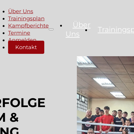
Über Uns
Trainingsplan
Über
Kampfberichte
Trainings
Termine
Uns
Anmelden
Kontakt
RFOLGE
M &
ING