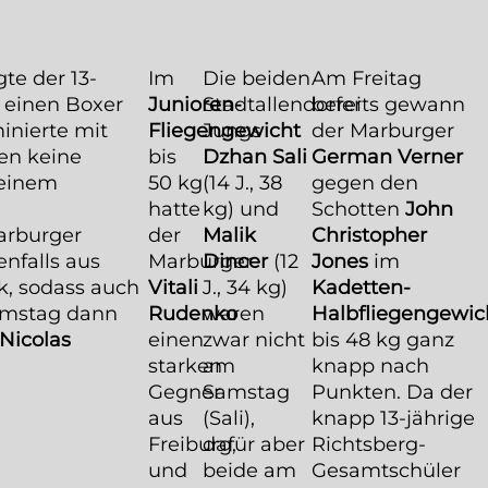
te der 13-
Im
Die beiden
Am Freitag
, einen Boxer
Junioren-
Stadtallendorfer
bereits gewann
inierte mit
Fliegengewicht
Jungs
der Marburger
en keine
bis
Dzhan Sali
German Verner
 einem
50 kg
(14 J., 38
gegen den
hatte
kg) und
Schotten
John
arburger
der
Malik
Christopher
nfalls aus
Marburger
Dincer
(12
Jones
im
k, sodass auch
Vitali
J., 34 kg)
Kadetten-
amstag dann
Rudenko
waren
Halbfliegengewic
Nicolas
einen
zwar nicht
bis 48 kg ganz
starken
am
knapp nach
Gegner
Samstag
Punkten. Da der
aus
(Sali),
knapp 13-jährige
Freiburg,
dafür aber
Richtsberg-
und
beide am
Gesamtschüler