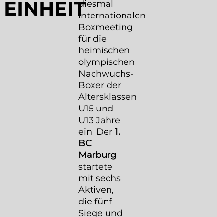
EINHEIT
diesmal
internationalen
Boxmeeting
für die
heimischen
olympischen
Nachwuchs-
Boxer der
Altersklassen
U15 und
U13 Jahre
ein. Der
1.
BC
Marburg
startete
mit sechs
Aktiven,
die fünf
Siege und