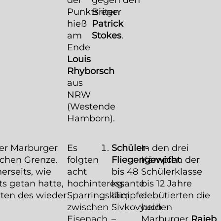
Punktsieger
Briten
hieß
Patrick
am
Stokes
.
Ende
Louis
Rhyborsch
aus
NRW
(Westende
Hamborn).
der Marburger
Es
Schüler-
In den drei
schen Grenze.
folgten
Fliegengewicht
Kämpfen der
erseits, wie
acht
bis 48
Schülerklasse
ts getan hatte,
hochinteressante
kg:
bis 12 Jahre
täten des wieder
Sparringskämpfe
Illiqi
debütierten die
zwischen
Sivkovyuch
beiden
Eisenach
–
Marburger
Rajeb