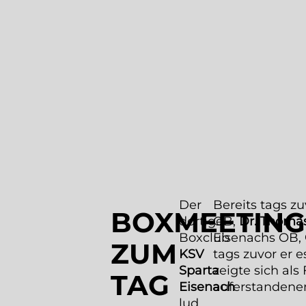
Der
Bereits tags z
BOXMEETING
dortige
OB,
Dr. Thomas
Boxclub
Eisenachs OB,
ZUM
KSV
tags zuvor er 
Sparta
zeigte sich als
TAG
Eisenach
auferstandenen
lud