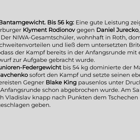
Bantamgewicht. Bis 56 kg:
Eine gute Leistung zeig
arburger
Klyment Rodionov
gegen
Daniel Jurecko
. Der NIWA-Gesamtschüler, wohnhaft in Roth, dom
chweitenvorteilen und ließ dem untersetzten Brit
odass der Kampf bereits in der Anfangsrunde mit
urf zur Aufgabe gebracht wurde.
unioren-Federgewicht
bis 54 kg dominierte der M
 Savchenko
sofort den Kampf und setzte seinen ebe
gereisten Gegner
Blake King
pausenlos unter Druc
er Anfangsrunde schon abgebrochen wurde. Am S
ch Vladislav knapp nach Punkten dem Tschechen
eschlagen geben.