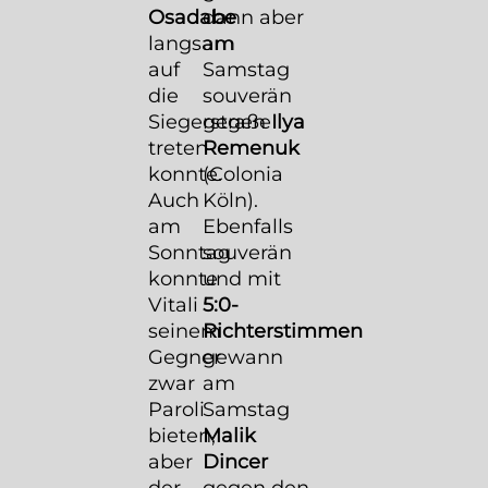
Osadabe
dann aber
langsam
am
auf
Samstag
die
souverän
Siegerstraße
gegen
Ilya
treten
Remenuk
konnte.
(Colonia
Auch
Köln).
am
Ebenfalls
Sonntag
souverän
konnte
und mit
Vitali
5:0-
seinem
Richterstimmen
Gegner
gewann
zwar
am
Paroli
Samstag
bieten,
Malik
aber
Dincer
der
gegen den