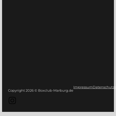
Impressum
Datenschutze
Copyright 2026 © Boxclub-Marburg.de
Folge uns auf Instagram